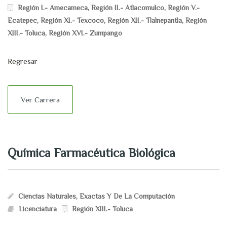
Región I.- Amecameca
,
Región II.- Atlacomulco
,
Región V.-
Ecatepec
,
Región XI.- Texcoco
,
Región XII.- Tlalnepantla
,
Región
XIII.- Toluca
,
Región XVI.- Zumpango
Regresar
Ver Carrera
Química Farmacéutica Biológica
Ciencias Naturales, Exactas Y De La Computación
Licenciatura
Región XIII.- Toluca